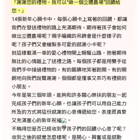
「謝謝您的禮物，我可以”做一個立體農場”回饋給
您。」
14張新年心願卡中，每張心願卡上寫著的回饋，都讓
我們在發送禮物的路上充滿期待，期待著孩子會如何
做出立體農場呢？親手編織的吊飾會是什麼樣子的
呢？孩子們又會繪製多可愛的感謝小卡呢？
就這樣載滿一車的愛心禮物開上蜿蜒山路，抱著期待
無比的心情踏上了送禮之路。每個孩子都是用雙手從
我們手中接過禮物的，有的靦腆地笑著跑開，有的開
朗地向我們說聲謝謝，個個都是懂事又乖巧有禮貌的
小朋友。
今年是第三個年頭，能夠和許多關心樂扶的朋友一起
完成孩子們的新年心願，也讓孩子們可以用自己能力
所及的方式將這份感謝的心意傳遞給您，表達既真摯
又充滿童心的新年祝福
。
不曉得您是否已經收到了孩子們的回饋小心意了呢？
收到之後的感覺怎麼樣呢，是開心、興奮或是感動