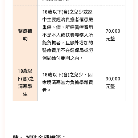
18歲以下(含)之兒少或家
中主要經濟負擔者罹患嚴
重傷、病，所需醫療費用
醫療補
70,000
不是本人或扶養義務人所
助
元整
能負擔者，且額外增加的
醫療費用不在健保局或勞
保局給付範圍之內。
18歲以
18歲以下(含)之兒少、因
下(含)之
30,000
家境清寒無力負擔學雜費
清寒學
元整
者。
生