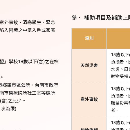
參、 補助項目及補助上
意外事故、清寒學生、緊急
陷入困境之中低入戶或家庭
類別
18歲以
」學校18歲以下(含)之在校
負擔者，
天然災害
水災、風
財物受損
。
南市鄉鎮市區公所、台南市政府
18歲以
南市醫療院所社工室等處所
負擔者，
意外事故
(含)之兒少。
職業災害
次為限)
者。
18歲以