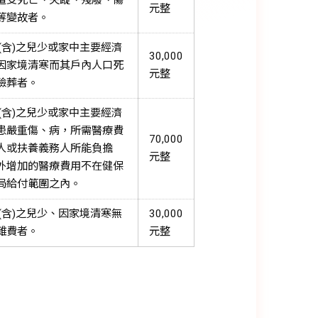
遭受死亡、失蹤、殘廢、傷
元整
等變故者。
下(含)之兒少或家中主要經濟
30,000
因家境清寒而其戶內人口死
元整
殮葬者。
下(含)之兒少或家中主要經濟
患嚴重傷、病，所需醫療費
70,000
人或扶養義務人所能負擔
元整
外增加的醫療費用不在健保
局給付範圍之內。
下(含)之兒少、因家境清寒無
30,000
雜費者。
元整