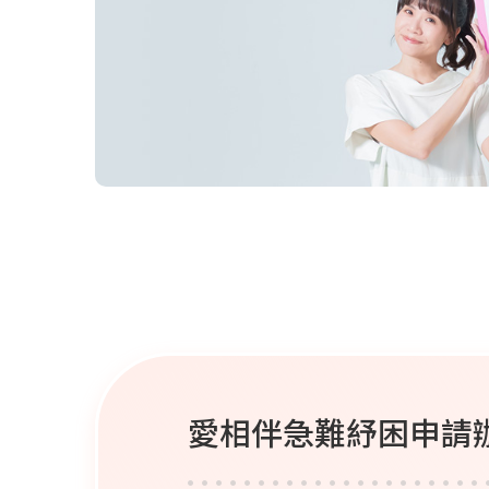
愛相伴急難紓困申請