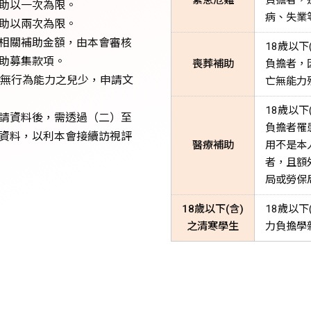
緊急危難
負擔者，
助以一次為限。
病、失業
助以兩次為限。
相關補助金額，由本會審核
18歲以
助募集款項。
喪葬補助
負擔者，
或無行為能力之兒少，申請文
亡無能力
18歲以
請資料後，需透過（二）至
負擔者罹
資料，以利本會接續訪視評
醫療補助
用不是本
者，且額
局或勞保
18歲以下(含)
18歲以
之清寒學生
力負擔學