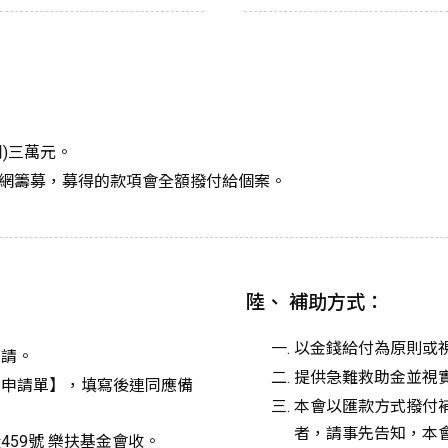
)三萬元。
網籌募，募得的款項會全額撥付給個案。
陸、 補助方式：
以金錢給付為原則或
申請。
提供急難救助金並視
困申請單】，填寫後連同應備
本會以匯款方式撥付
者，請事先告知，本
59號 樂扶基金會收。