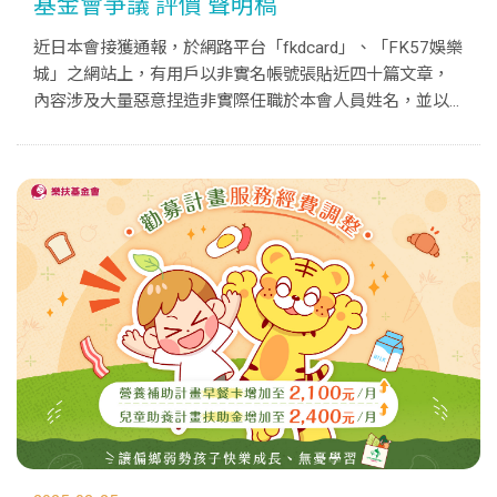
基金會爭議 評價 聲明稿
近日本會接獲通報，於網路平台「fkdcard」、「FK57娛樂
城」之網站上，有用戶以非實名帳號張貼近四十篇文章，
內容涉及大量惡意捏造非實際任職於本會人員姓名，並以
杜撰不實情節指控、已涉及抹黑與人身攻擊，並已嚴重影
響本會公益信譽及製造爭議，且對本會人員造成莫大困擾
與精神傷害。 對此，本會...