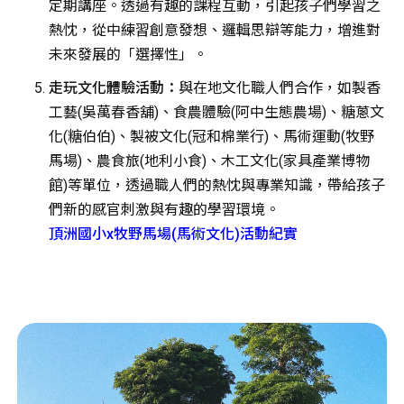
定期講座。透過有趣的課程互動，引起孩子們學習之
熱忱，從中練習創意發想、邏輯思辯等能力，增進對
未來發展的「選擇性」。
走玩文化體驗活動：
與在地文化職人們合作，如製香
工藝(吳萬春香舖)、食農體驗(阿中生態農場)、糖蔥文
化(糖伯伯)、製被文化(冠和棉業行)、馬術運動(牧野
馬場)、農食旅(地利小食)、木工文化(家具產業博物
館)等單位，透過職人們的熱忱與專業知識，帶給孩子
們新的感官刺激與有趣的學習環境。
頂洲國小x牧野馬場(馬術文化)活動紀實