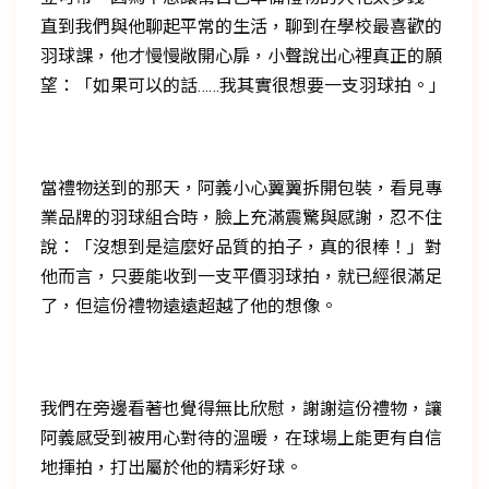
直到我們與他聊起平常的生活，聊到在學校最喜歡的
羽球課，他才慢慢敞開心扉，小聲說出心裡真正的願
望：「如果可以的話……我其實很想要一支羽球拍。」
當禮物送到的那天，阿義小心翼翼拆開包裝，看見專
業品牌的羽球組合時，臉上充滿震驚與感謝，忍不住
說：「沒想到是這麼好品質的拍子，真的很棒！」對
他而言，只要能收到一支平價羽球拍，就已經很滿足
了，但這份禮物遠遠超越了他的想像。
我們在旁邊看著也覺得無比欣慰，謝謝這份禮物，讓
阿義感受到被用心對待的溫暖，在球場上能更有自信
地揮拍，打出屬於他的精彩好球。