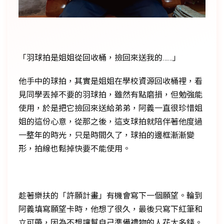
「羽球拍是姐姐從回收桶，撿回來送我的……」
他手中的球拍，其實是姐姐在學校資源回收桶裡，看
見同學丟掉不要的羽球拍，雖然有點磨損，但勉強能
使用，於是把它撿回來送給弟弟，阿義一直很珍惜姐
姐的這份心意，從那之後，這支球拍就陪伴著他度過
一整年的時光，只是時間久了，球拍的邊框漸漸變
形，拍線也鬆掉快要不能使用。
趁著樂扶的「許願計畫」有機會寫下一個願望。輪到
阿義填寫願望卡時，他想了很久，最後只寫下紅筆和
立可帶，因為不想讓幫自己準備禮物的人花太多錢。